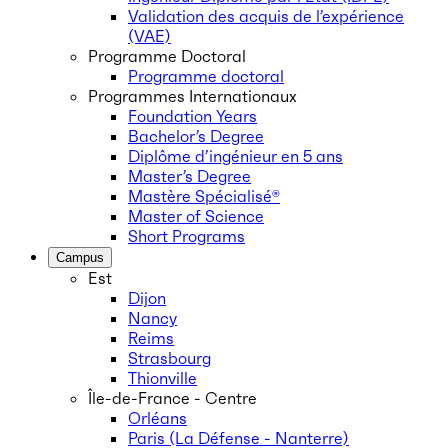
Validation des acquis de l’expérience
(VAE)
Programme Doctoral
Programme doctoral
Programmes Internationaux
Foundation Years
Bachelor’s Degree
Diplôme d’ingénieur en 5 ans
Master’s Degree
Mastère Spécialisé®
Master of Science
Short Programs
Campus
Est
Dijon
Nancy
Reims
Strasbourg
Thionville
Île-de-France - Centre
Orléans
Paris (La Défense - Nanterre)