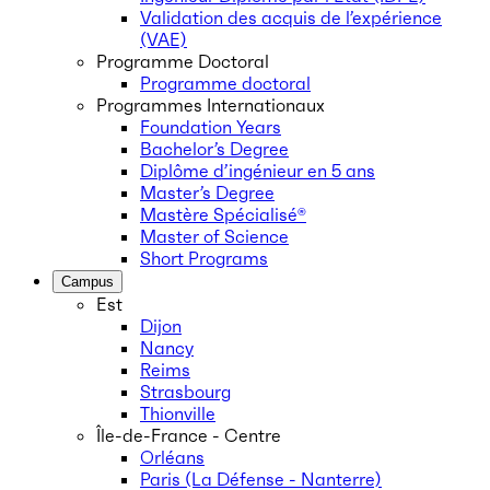
Validation des acquis de l’expérience
(VAE)
Programme Doctoral
Programme doctoral
Programmes Internationaux
Foundation Years
Bachelor’s Degree
Diplôme d’ingénieur en 5 ans
Master’s Degree
Mastère Spécialisé®
Master of Science
Short Programs
Campus
Est
Dijon
Nancy
Reims
Strasbourg
Thionville
Île-de-France - Centre
Orléans
Paris (La Défense - Nanterre)