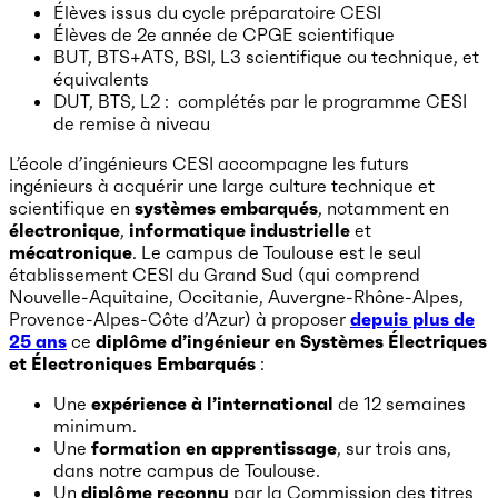
Élèves issus du cycle préparatoire CESI
Élèves de 2e année de CPGE scientifique
BUT, BTS+ATS, BSI, L3 scientifique ou technique, et
équivalents
DUT, BTS, L2 : complétés par le programme CESI
de remise à niveau
L’école d’ingénieurs CESI accompagne les futurs
ingénieurs à acquérir une large culture technique et
scientifique en
systèmes embarqués
, notamment en
électronique
,
informatique industrielle
et
mécatronique
. Le campus de Toulouse est le seul
établissement CESI du Grand Sud (qui comprend
Nouvelle-Aquitaine, Occitanie, Auvergne-Rhône-Alpes,
Provence-Alpes-Côte d’Azur) à proposer
depuis plus de
25 ans
ce
diplôme d’ingénieur en Systèmes Électriques
et Électroniques Embarqués
:
Une
expérience à l’international
de 12 semaines
minimum.
Une
formation en apprentissage
, sur trois ans,
dans notre campus de Toulouse.
Un
diplôme reconnu
par la Commission des titres