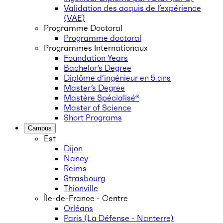
Validation des acquis de l’expérience
(VAE)
Programme Doctoral
Programme doctoral
Programmes Internationaux
Foundation Years
Bachelor’s Degree
Diplôme d’ingénieur en 5 ans
Master’s Degree
Mastère Spécialisé®
Master of Science
Short Programs
Campus
Est
Dijon
Nancy
Reims
Strasbourg
Thionville
Île-de-France - Centre
Orléans
Paris (La Défense - Nanterre)