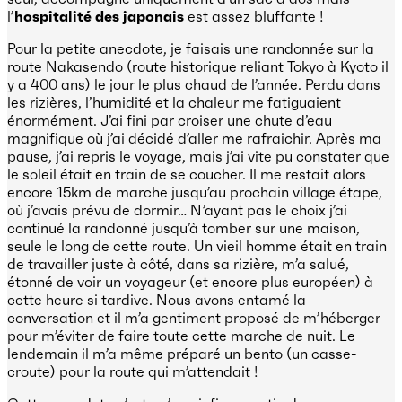
l’
hospitalité des japonais
est assez bluffante !
Pour la petite anecdote, je faisais une randonnée sur la
route Nakasendo (route historique reliant Tokyo à Kyoto il
y a 400 ans) le jour le plus chaud de l’année. Perdu dans
les rizières, l’humidité et la chaleur me fatiguaient
énormément. J’ai fini par croiser une chute d’eau
magnifique où j’ai décidé d’aller me rafraichir. Après ma
pause, j’ai repris le voyage, mais j’ai vite pu constater que
le soleil était en train de se coucher. Il me restait alors
encore 15km de marche jusqu’au prochain village étape,
où j’avais prévu de dormir… N’ayant pas le choix j’ai
continué la randonné jusqu’à tomber sur une maison,
seule le long de cette route. Un vieil homme était en train
de travailler juste à côté, dans sa rizière, m’a salué,
étonné de voir un voyageur (et encore plus européen) à
cette heure si tardive. Nous avons entamé la
conversation et il m’a gentiment proposé de m’héberger
pour m’éviter de faire toute cette marche de nuit. Le
lendemain il m’a même préparé un bento (un casse-
croute) pour la route qui m’attendait !