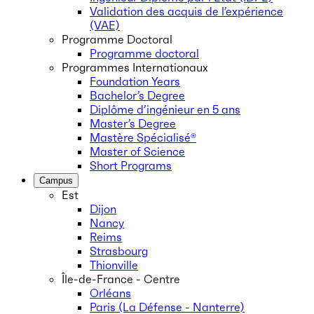
Validation des acquis de l’expérience
(VAE)
Programme Doctoral
Programme doctoral
Programmes Internationaux
Foundation Years
Bachelor’s Degree
Diplôme d’ingénieur en 5 ans
Master’s Degree
Mastère Spécialisé®
Master of Science
Short Programs
Campus
Est
Dijon
Nancy
Reims
Strasbourg
Thionville
Île-de-France - Centre
Orléans
Paris (La Défense - Nanterre)