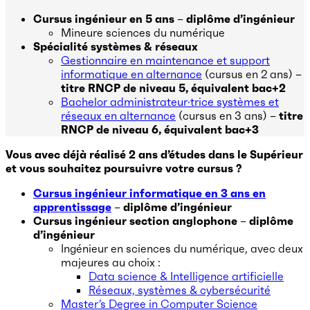
Cursus ingénieur en 5 ans
–
diplôme d’ingénieur
Mineure sciences du numérique
Spécialité systèmes & réseaux
Gestionnaire en maintenance et support
informatique en alternance
(cursus en 2 ans) –
titre RNCP de niveau 5, équivalent bac+2
Bachelor administrateur·trice systèmes et
réseaux en alternance
(cursus en 3 ans) –
titre
RNCP de niveau 6, équivalent bac+3
Vous avec déjà réalisé 2 ans d’études dans le Supérieur
et vous souhaitez poursuivre votre cursus ?
Cursus ingénieur informatique en 3 ans en
apprentissage
–
diplôme d’ingénieur
Cursus ingénieur section anglophone
–
diplôme
d’ingénieur
Ingénieur en sciences du numérique, avec deux
majeures au choix :
Data science & Intelligence artificielle
Réseaux, systèmes & cybersécurité
Master’s Degree in Computer Science