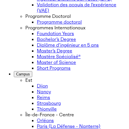
Validation des acquis de l’expérience
(VAE)
Programme Doctoral
Programme doctoral
Programmes Internationaux
Foundation Years
Bachelor’s Degree
Diplôme d’ingénieur en 5 ans
Master’s Degree
Mastère Spécialisé®
Master of Science
Short Programs
Campus
Est
Dijon
Nancy
Reims
Strasbourg
Thionville
Île-de-France - Centre
Orléans
Paris (La Défense - Nanterre)