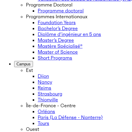
Programme Doctoral
Programme doctoral
Programmes Internationaux
Foundation Years
Bachelor’s Degree
Diplôme d’ingénieur en 5 ans
Master’s Degree
Mastère Spécialisé®
Master of Science
Short Programs
Campus
Est
Dijon
Nancy
Reims
Strasbourg
Thionville
Île-de-France - Centre
Orléans
Paris (La Défense - Nanterre)
Tours
Ouest