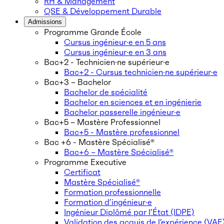
RH & Management
QSE & Développement Durable
Admissions
Programme Grande École
Cursus ingénieur·e en 5 ans
Cursus ingénieur·e en 3 ans
Bac+2 - Technicien·ne supérieur·e
Bac+2 - Cursus technicien·ne supérieur·e
Bac+3 – Bachelor
Bachelor de spécialité
Bachelor en sciences et en ingénierie
Bachelor passerelle ingénieur·e
Bac+5 – Mastère Professionnel
Bac+5 - Mastère professionnel
Bac +6 - Mastère Spécialisé®
Bac+6 – Mastère Spécialisé®
Programme Executive
Certificat
Mastère Spécialisé®
Formation professionnelle
Formation d’ingénieur·e
Ingénieur Diplômé par l’État (IDPE)
Validation des acquis de l’expérience (VAE